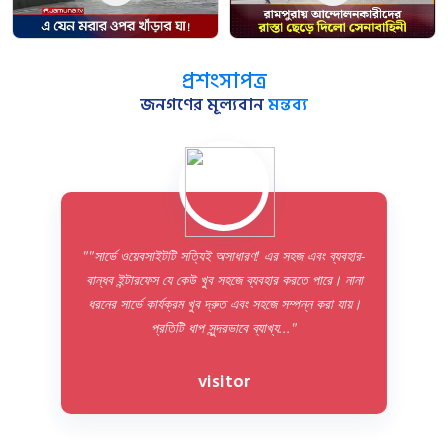
প্রশংসাপত্র
জনগণের মূল্যবান
মন্তব্য
""সার্ভে ওয়েবসাইটটি সত্যিই অসাধারণ! এর সহজ এবং ব্যবহার-
বান্ধব ইন্টারফেস যে কেউ খুব সহজে ব্যবহার করতে পারে। নানা
ধরনের সার্ভে কার্যক্রম খুব দ্রুত এবং সহজে সম্পন্ন করা যায়।
প্রতিটি ধাপ সুন্দরভাবে ব্যাখ্য..."
visitor